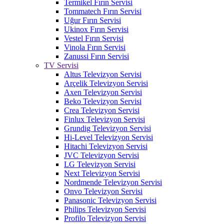
Termikel Fırın Servisi
Tommatech Fırın Servisi
Uğur Fırın Servisi
Ukinox Fırın Servisi
Vestel Fırın Servisi
Vinola Fırın Servisi
Zanussi Fırın Servisi
TV Servisi
Altus Televizyon Servisi
Arçelik Televizyon Servisi
Axen Televizyon Servisi
Beko Televizyon Servisi
Crea Televizyon Servisi
Finlux Televizyon Servisi
Grundig Televizyon Servisi
Hi-Level Televizyon Servisi
Hitachi Televizyon Servisi
JVC Televizyon Servisi
LG Televizyon Servisi
Next Televizyon Servisi
Nordmende Televizyon Servisi
Onvo Televizyon Servisi
Panasonic Televizyon Servisi
Philips Televizyon Servisi
Profilo Televizyon Servisi