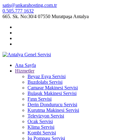
satis@ankarahosting.com.tr
0.505.777 1632
665. Sk. No:30/4 07550 Muratpaşa Antalya
Ana Sayfa
Hizmetler
Beyaz Eşya Servisi
Buzdolabı Servisi
Çamaşır Makinesi Servisi
Bulaşık Makinesi Servisi
Fırın Servisi
Derin Dondurucu Servisi
Kurutma Makinesi Servisi
Televizyon Servisi
Ocak Servisi
Klima Servisi
Kombi Servisi
Isı Pompası Servisi