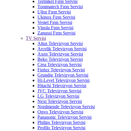
Termikel Fırın Servisi
Tommatech Fırın Servisi
Uğur Fırın Servisi
Ukinox Fırın Servisi
Vestel Fırın Servisi
Vinola Fırın Servisi
Zanussi Fırın Servisi
TV Servisi
Altus Televizyon Servisi
Arçelik Televizyon Servisi
Axen Televizyon Servisi
Beko Televizyon Servisi
Crea Televizyon Servisi
Finlux Televizyon Servisi
Grundig Televizyon Servisi
Hi-Level Televizyon Servisi
Hitachi Televizyon Servisi
JVC Televizyon Servisi
LG Televizyon Servisi
Next Televizyon Servisi
Nordmende Televizyon Servisi
Onvo Televizyon Servisi
Panasonic Televizyon Servisi
Philips Televizyon Servisi
Profilo Televizyon Servisi