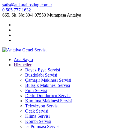
satis@ankarahosting.com.tr
0.505.777 1632
665. Sk. No:30/4 07550 Muratpaşa Antalya
Ana Sayfa
Hizmetler
Beyaz Eşya Servisi
Buzdolabı Servisi
Çamaşır Makinesi Servisi
Bulaşık Makinesi Servisi
Fırın Servisi
Derin Dondurucu Servisi
Kurutma Makinesi Servisi
Televizyon Servisi
Ocak Servisi
Klima Servisi
Kombi Servisi
Isı Pompası Servisi