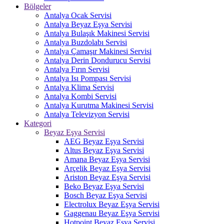
Bölgeler
Antalya Ocak Servisi
Antalya Beyaz Eşya Servisi
Antalya Bulaşık Makinesi Servisi
Antalya Buzdolabı Servisi
Antalya Çamaşır Makinesi Servisi
Antalya Derin Dondurucu Servisi
Antalya Fırın Servisi
Antalya Isı Pompası Servisi
Antalya Klima Servisi
Antalya Kombi Servisi
Antalya Kurutma Makinesi Servisi
Antalya Televizyon Servisi
Kategori
Beyaz Eşya Servisi
AEG Beyaz Eşya Servisi
Altus Beyaz Eşya Servisi
Amana Beyaz Eşya Servisi
Arçelik Beyaz Eşya Servisi
Ariston Beyaz Eşya Servisi
Beko Beyaz Eşya Servisi
Bosch Beyaz Eşya Servisi
Electrolux Beyaz Eşya Servisi
Gaggenau Beyaz Eşya Servisi
Hotpoint Beyaz Eşya Servisi