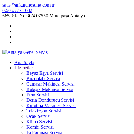
satis@ankarahosting.com.tr
0.505.777 1632
665. Sk. No:30/4 07550 Muratpaşa Antalya
Ana Sayfa
Hizmetler
Beyaz Eşya Servisi
Buzdolabı Servisi
Çamaşır Makinesi Servisi
Bulaşık Makinesi Servisi
Fırın Servisi
Derin Dondurucu Servisi
Kurutma Makinesi Servisi
Televizyon Servisi
Ocak Servisi
Klima Servisi
Kombi Servisi
Isı Pompası Servisi