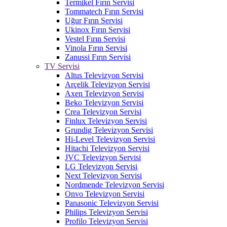
Termikel Fırın Servisi
Tommatech Fırın Servisi
Uğur Fırın Servisi
Ukinox Fırın Servisi
Vestel Fırın Servisi
Vinola Fırın Servisi
Zanussi Fırın Servisi
TV Servisi
Altus Televizyon Servisi
Arçelik Televizyon Servisi
Axen Televizyon Servisi
Beko Televizyon Servisi
Crea Televizyon Servisi
Finlux Televizyon Servisi
Grundig Televizyon Servisi
Hi-Level Televizyon Servisi
Hitachi Televizyon Servisi
JVC Televizyon Servisi
LG Televizyon Servisi
Next Televizyon Servisi
Nordmende Televizyon Servisi
Onvo Televizyon Servisi
Panasonic Televizyon Servisi
Philips Televizyon Servisi
Profilo Televizyon Servisi