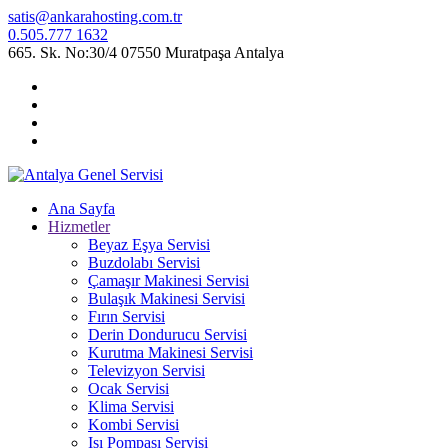
satis@ankarahosting.com.tr
0.505.777 1632
665. Sk. No:30/4 07550 Muratpaşa Antalya
Ana Sayfa
Hizmetler
Beyaz Eşya Servisi
Buzdolabı Servisi
Çamaşır Makinesi Servisi
Bulaşık Makinesi Servisi
Fırın Servisi
Derin Dondurucu Servisi
Kurutma Makinesi Servisi
Televizyon Servisi
Ocak Servisi
Klima Servisi
Kombi Servisi
Isı Pompası Servisi