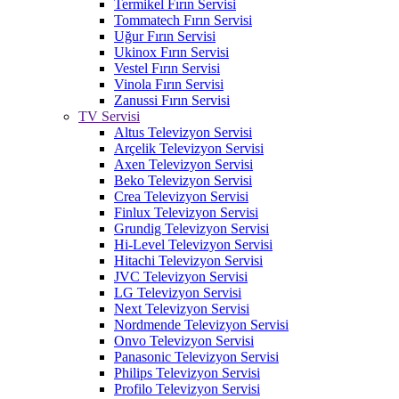
Termikel Fırın Servisi
Tommatech Fırın Servisi
Uğur Fırın Servisi
Ukinox Fırın Servisi
Vestel Fırın Servisi
Vinola Fırın Servisi
Zanussi Fırın Servisi
TV Servisi
Altus Televizyon Servisi
Arçelik Televizyon Servisi
Axen Televizyon Servisi
Beko Televizyon Servisi
Crea Televizyon Servisi
Finlux Televizyon Servisi
Grundig Televizyon Servisi
Hi-Level Televizyon Servisi
Hitachi Televizyon Servisi
JVC Televizyon Servisi
LG Televizyon Servisi
Next Televizyon Servisi
Nordmende Televizyon Servisi
Onvo Televizyon Servisi
Panasonic Televizyon Servisi
Philips Televizyon Servisi
Profilo Televizyon Servisi