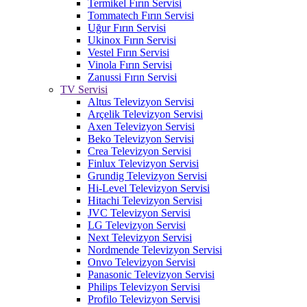
Termikel Fırın Servisi
Tommatech Fırın Servisi
Uğur Fırın Servisi
Ukinox Fırın Servisi
Vestel Fırın Servisi
Vinola Fırın Servisi
Zanussi Fırın Servisi
TV Servisi
Altus Televizyon Servisi
Arçelik Televizyon Servisi
Axen Televizyon Servisi
Beko Televizyon Servisi
Crea Televizyon Servisi
Finlux Televizyon Servisi
Grundig Televizyon Servisi
Hi-Level Televizyon Servisi
Hitachi Televizyon Servisi
JVC Televizyon Servisi
LG Televizyon Servisi
Next Televizyon Servisi
Nordmende Televizyon Servisi
Onvo Televizyon Servisi
Panasonic Televizyon Servisi
Philips Televizyon Servisi
Profilo Televizyon Servisi