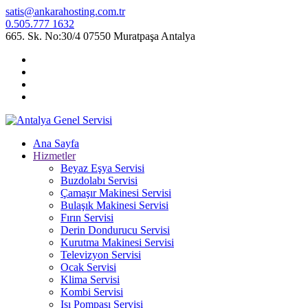
satis@ankarahosting.com.tr
0.505.777 1632
665. Sk. No:30/4 07550 Muratpaşa Antalya
Ana Sayfa
Hizmetler
Beyaz Eşya Servisi
Buzdolabı Servisi
Çamaşır Makinesi Servisi
Bulaşık Makinesi Servisi
Fırın Servisi
Derin Dondurucu Servisi
Kurutma Makinesi Servisi
Televizyon Servisi
Ocak Servisi
Klima Servisi
Kombi Servisi
Isı Pompası Servisi