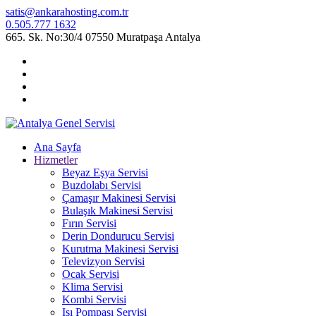
satis@ankarahosting.com.tr
0.505.777 1632
665. Sk. No:30/4 07550 Muratpaşa Antalya
Ana Sayfa
Hizmetler
Beyaz Eşya Servisi
Buzdolabı Servisi
Çamaşır Makinesi Servisi
Bulaşık Makinesi Servisi
Fırın Servisi
Derin Dondurucu Servisi
Kurutma Makinesi Servisi
Televizyon Servisi
Ocak Servisi
Klima Servisi
Kombi Servisi
Isı Pompası Servisi