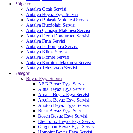
Bölgeler
Antalya Ocak Servisi
Antalya Beyaz Eşya Servisi
Antalya Bulaşık Makinesi Servisi
Antalya Buzdolabı Servisi
Antalya Çamaşır Makinesi Servisi
Antalya Derin Dondurucu Servisi
Antalya Fırın Servisi
Antalya Isı Pompası Servisi
Antalya Klima Servisi
Antalya Kombi Servisi
Antalya Kurutma Makinesi Servisi
Antalya Televizyon Servisi
Kategori
Beyaz Eşya Servisi
AEG Beyaz Eşya Servisi
Altus Beyaz Eşya Servisi
Amana Beyaz Eşya Servisi
Arçelik Beyaz Eşya Servisi
Ariston Beyaz Eşya Servisi
Beko Beyaz Eşya Servisi
Bosch Beyaz Eşya Servisi
Electrolux Beyaz Eşya Servisi
Gaggenau Beyaz Eşya Servisi
Hotpoint Beyaz Eşya Servisi