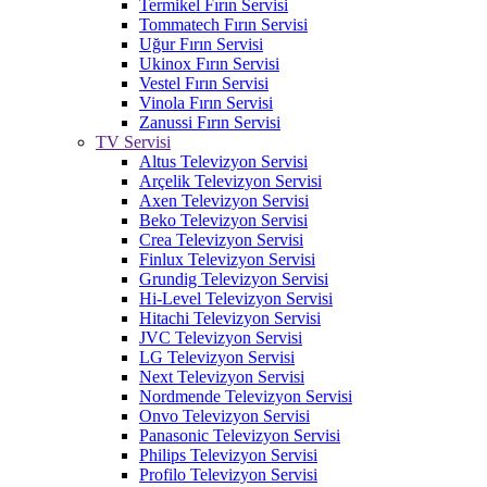
Termikel Fırın Servisi
Tommatech Fırın Servisi
Uğur Fırın Servisi
Ukinox Fırın Servisi
Vestel Fırın Servisi
Vinola Fırın Servisi
Zanussi Fırın Servisi
TV Servisi
Altus Televizyon Servisi
Arçelik Televizyon Servisi
Axen Televizyon Servisi
Beko Televizyon Servisi
Crea Televizyon Servisi
Finlux Televizyon Servisi
Grundig Televizyon Servisi
Hi-Level Televizyon Servisi
Hitachi Televizyon Servisi
JVC Televizyon Servisi
LG Televizyon Servisi
Next Televizyon Servisi
Nordmende Televizyon Servisi
Onvo Televizyon Servisi
Panasonic Televizyon Servisi
Philips Televizyon Servisi
Profilo Televizyon Servisi