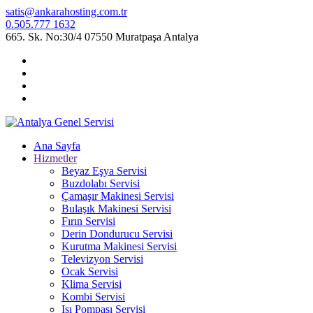
satis@ankarahosting.com.tr
0.505.777 1632
665. Sk. No:30/4 07550 Muratpaşa Antalya
Ana Sayfa
Hizmetler
Beyaz Eşya Servisi
Buzdolabı Servisi
Çamaşır Makinesi Servisi
Bulaşık Makinesi Servisi
Fırın Servisi
Derin Dondurucu Servisi
Kurutma Makinesi Servisi
Televizyon Servisi
Ocak Servisi
Klima Servisi
Kombi Servisi
Isı Pompası Servisi