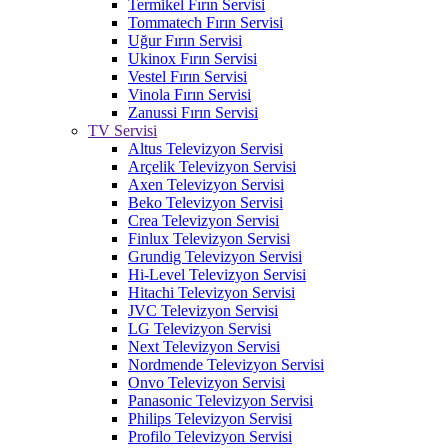
Termikel Fırın Servisi
Tommatech Fırın Servisi
Uğur Fırın Servisi
Ukinox Fırın Servisi
Vestel Fırın Servisi
Vinola Fırın Servisi
Zanussi Fırın Servisi
TV Servisi
Altus Televizyon Servisi
Arçelik Televizyon Servisi
Axen Televizyon Servisi
Beko Televizyon Servisi
Crea Televizyon Servisi
Finlux Televizyon Servisi
Grundig Televizyon Servisi
Hi-Level Televizyon Servisi
Hitachi Televizyon Servisi
JVC Televizyon Servisi
LG Televizyon Servisi
Next Televizyon Servisi
Nordmende Televizyon Servisi
Onvo Televizyon Servisi
Panasonic Televizyon Servisi
Philips Televizyon Servisi
Profilo Televizyon Servisi