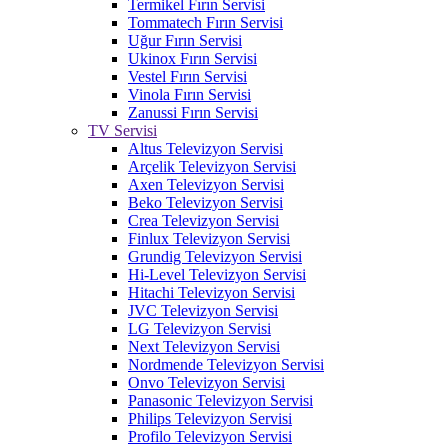
Termikel Fırın Servisi
Tommatech Fırın Servisi
Uğur Fırın Servisi
Ukinox Fırın Servisi
Vestel Fırın Servisi
Vinola Fırın Servisi
Zanussi Fırın Servisi
TV Servisi
Altus Televizyon Servisi
Arçelik Televizyon Servisi
Axen Televizyon Servisi
Beko Televizyon Servisi
Crea Televizyon Servisi
Finlux Televizyon Servisi
Grundig Televizyon Servisi
Hi-Level Televizyon Servisi
Hitachi Televizyon Servisi
JVC Televizyon Servisi
LG Televizyon Servisi
Next Televizyon Servisi
Nordmende Televizyon Servisi
Onvo Televizyon Servisi
Panasonic Televizyon Servisi
Philips Televizyon Servisi
Profilo Televizyon Servisi