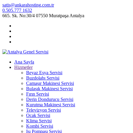
satis@ankarahosting.com.tr
0.505.777 1632
665. Sk. No:30/4 07550 Muratpaşa Antalya
Ana Sayfa
Hizmetler
Beyaz Eşya Servisi
Buzdolabı Servisi
Çamaşır Makinesi Servisi
Bulaşık Makinesi Servisi
Fırın Servisi
Derin Dondurucu Servisi
Kurutma Makinesi Servisi
Televizyon Servisi
Ocak Servisi
Klima Servisi
Kombi Servisi
Isı Pompası Servisi