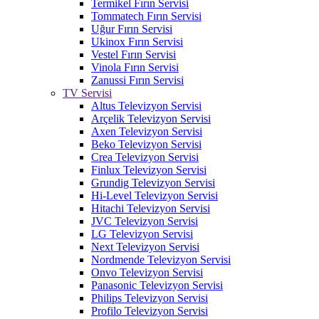
Termikel Fırın Servisi
Tommatech Fırın Servisi
Uğur Fırın Servisi
Ukinox Fırın Servisi
Vestel Fırın Servisi
Vinola Fırın Servisi
Zanussi Fırın Servisi
TV Servisi
Altus Televizyon Servisi
Arçelik Televizyon Servisi
Axen Televizyon Servisi
Beko Televizyon Servisi
Crea Televizyon Servisi
Finlux Televizyon Servisi
Grundig Televizyon Servisi
Hi-Level Televizyon Servisi
Hitachi Televizyon Servisi
JVC Televizyon Servisi
LG Televizyon Servisi
Next Televizyon Servisi
Nordmende Televizyon Servisi
Onvo Televizyon Servisi
Panasonic Televizyon Servisi
Philips Televizyon Servisi
Profilo Televizyon Servisi