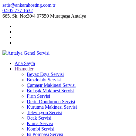
satis@ankarahosting.com.tr
0.505.777 1632
665. Sk. No:30/4 07550 Muratpaşa Antalya
Ana Sayfa
Hizmetler
Beyaz Eşya Servisi
Buzdolabı Servisi
Çamaşır Makinesi Servisi
Bulaşık Makinesi Servisi
Fırın Servisi
Derin Dondurucu Servisi
Kurutma Makinesi Servisi
Televizyon Servisi
Ocak Servisi
Klima Servisi
Kombi Servisi
Isı Pompası Servisi