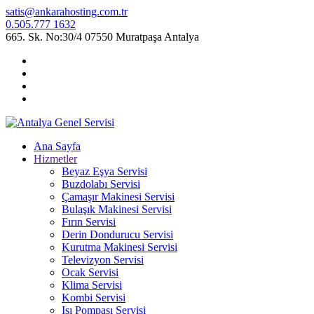
satis@ankarahosting.com.tr
0.505.777 1632
665. Sk. No:30/4 07550 Muratpaşa Antalya
Ana Sayfa
Hizmetler
Beyaz Eşya Servisi
Buzdolabı Servisi
Çamaşır Makinesi Servisi
Bulaşık Makinesi Servisi
Fırın Servisi
Derin Dondurucu Servisi
Kurutma Makinesi Servisi
Televizyon Servisi
Ocak Servisi
Klima Servisi
Kombi Servisi
Isı Pompası Servisi