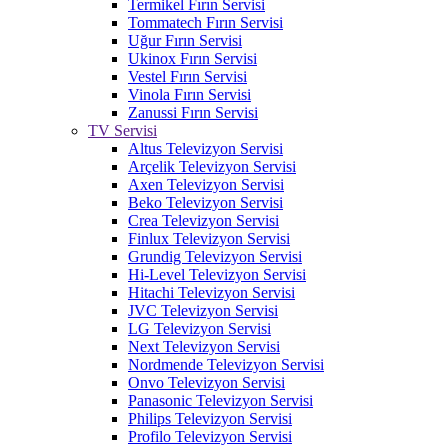
Termikel Fırın Servisi
Tommatech Fırın Servisi
Uğur Fırın Servisi
Ukinox Fırın Servisi
Vestel Fırın Servisi
Vinola Fırın Servisi
Zanussi Fırın Servisi
TV Servisi
Altus Televizyon Servisi
Arçelik Televizyon Servisi
Axen Televizyon Servisi
Beko Televizyon Servisi
Crea Televizyon Servisi
Finlux Televizyon Servisi
Grundig Televizyon Servisi
Hi-Level Televizyon Servisi
Hitachi Televizyon Servisi
JVC Televizyon Servisi
LG Televizyon Servisi
Next Televizyon Servisi
Nordmende Televizyon Servisi
Onvo Televizyon Servisi
Panasonic Televizyon Servisi
Philips Televizyon Servisi
Profilo Televizyon Servisi