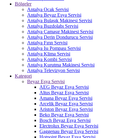
Bölgeler
Antalya Ocak Servisi
Antalya Beyaz Eşya Servisi
Antalya Bulaşık Makinesi Servisi
Antalya Buzdolabı Servisi
Antalya Çamaşır Makinesi Servisi
Antalya Derin Dondurucu Servisi
Antalya Fırın Servisi
Antalya Isı Pompası Servisi
Antalya Klima Servisi
Antalya Kombi Servisi
Antalya Kurutma Makinesi Servisi
Antalya Televizyon Servisi
Kategori
Beyaz Eşya Servisi
AEG Beyaz Eşya Servisi
Altus Beyaz Eşya Servisi
Amana Beyaz Eşya Servisi
Arçelik Beyaz Eşya Servisi
Ariston Beyaz Eşya Servisi
Beko Beyaz Eşya Servisi
Bosch Beyaz Eşya Servisi
Electrolux Beyaz Eşya Servisi
Gaggenau Beyaz Eşya Servisi
Hotpoint Beyaz Eşya Servisi