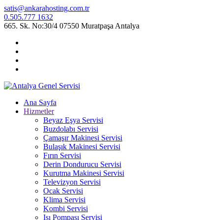
satis@ankarahosting.com.tr
0.505.777 1632
665. Sk. No:30/4 07550 Muratpaşa Antalya
Ana Sayfa
Hizmetler
Beyaz Eşya Servisi
Buzdolabı Servisi
Çamaşır Makinesi Servisi
Bulaşık Makinesi Servisi
Fırın Servisi
Derin Dondurucu Servisi
Kurutma Makinesi Servisi
Televizyon Servisi
Ocak Servisi
Klima Servisi
Kombi Servisi
Isı Pompası Servisi