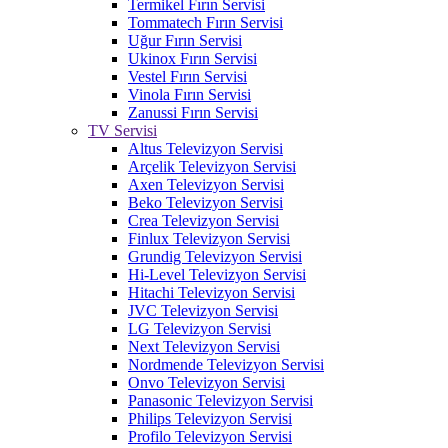
Termikel Fırın Servisi
Tommatech Fırın Servisi
Uğur Fırın Servisi
Ukinox Fırın Servisi
Vestel Fırın Servisi
Vinola Fırın Servisi
Zanussi Fırın Servisi
TV Servisi
Altus Televizyon Servisi
Arçelik Televizyon Servisi
Axen Televizyon Servisi
Beko Televizyon Servisi
Crea Televizyon Servisi
Finlux Televizyon Servisi
Grundig Televizyon Servisi
Hi-Level Televizyon Servisi
Hitachi Televizyon Servisi
JVC Televizyon Servisi
LG Televizyon Servisi
Next Televizyon Servisi
Nordmende Televizyon Servisi
Onvo Televizyon Servisi
Panasonic Televizyon Servisi
Philips Televizyon Servisi
Profilo Televizyon Servisi