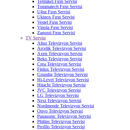
Termikel Fırın Servisi
Tommatech Fırın Servisi
Uğur Fırın Servisi
Ukinox Fırın Servisi
Vestel Fırın Servisi
Vinola Fırın Servisi
Zanussi Fırın Servisi
TV Servisi
Altus Televizyon Servisi
Arçelik Televizyon Servisi
Axen Televizyon Servisi
Beko Televizyon Servisi
Crea Televizyon Servisi
Finlux Televizyon Servisi
Grundig Televizyon Servisi
Hi-Level Televizyon Servisi
Hitachi Televizyon Servisi
JVC Televizyon Servisi
LG Televizyon Servisi
Next Televizyon Servisi
Nordmende Televizyon Servisi
Onvo Televizyon Servisi
Panasonic Televizyon Servisi
Philips Televizyon Servisi
Profilo Televizyon Servisi