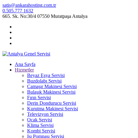
satis@ankarahosting.com.tr
0.505.777 1632
665. Sk. No:30/4 07550 Muratpaşa Antalya
Ana Sayfa
Hizmetler
Beyaz Eşya Servisi
Buzdolabı Servisi
Çamaşır Makinesi Servisi
Bulaşık Makinesi Servisi
Fırın Servisi
Derin Dondurucu Servisi
Kurutma Makinesi Servisi
Televizyon Servisi
Ocak Servisi
Klima Servisi
Kombi Servisi
Isı Pompası Servisi