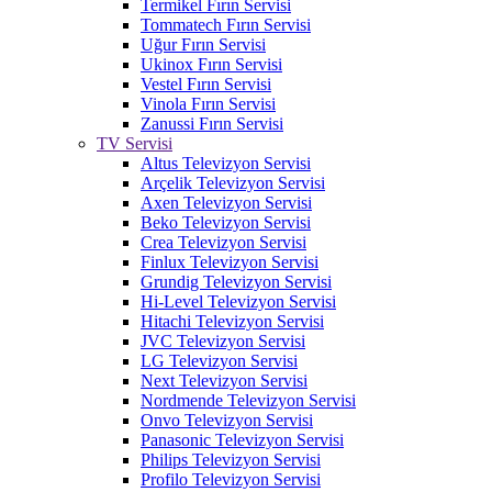
Termikel Fırın Servisi
Tommatech Fırın Servisi
Uğur Fırın Servisi
Ukinox Fırın Servisi
Vestel Fırın Servisi
Vinola Fırın Servisi
Zanussi Fırın Servisi
TV Servisi
Altus Televizyon Servisi
Arçelik Televizyon Servisi
Axen Televizyon Servisi
Beko Televizyon Servisi
Crea Televizyon Servisi
Finlux Televizyon Servisi
Grundig Televizyon Servisi
Hi-Level Televizyon Servisi
Hitachi Televizyon Servisi
JVC Televizyon Servisi
LG Televizyon Servisi
Next Televizyon Servisi
Nordmende Televizyon Servisi
Onvo Televizyon Servisi
Panasonic Televizyon Servisi
Philips Televizyon Servisi
Profilo Televizyon Servisi