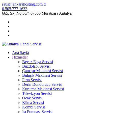
satis@ankarahosting.com.tr
0.505.777 1632
665. Sk. No:30/4 07550 Muratpaşa Antalya
Ana Sayfa
Hizmetler
Beyaz Eşya Servisi
Buzdolabı Servisi
Çamaşır Makinesi Servisi
Bulaşık Makinesi Servisi
Fırın Servisi
Derin Dondurucu Servisi
Kurutma Makinesi Servisi
Televizyon Servisi
Ocak Servisi
Klima Servisi
Kombi Servisi
Isı Pompası Servisi