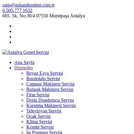
satis@ankarahosting.com.tr
0.505.777 1632
665. Sk. No:30/4 07550 Muratpaşa Antalya
Ana Sayfa
Hizmetler
Beyaz Eşya Servisi
Buzdolabı Servisi
Çamaşır Makinesi Servisi
Bulaşık Makinesi Servisi
Fırın Servisi
Derin Dondurucu Servisi
Kurutma Makinesi Servisi
Televizyon Servisi
Ocak Servisi
Klima Servisi
Kombi Servisi
Isı Pompası Servisi