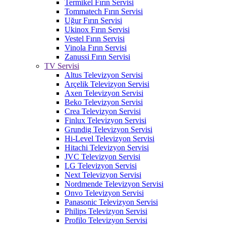
Termikel Fırın Servisi
Tommatech Fırın Servisi
Uğur Fırın Servisi
Ukinox Fırın Servisi
Vestel Fırın Servisi
Vinola Fırın Servisi
Zanussi Fırın Servisi
TV Servisi
Altus Televizyon Servisi
Arçelik Televizyon Servisi
Axen Televizyon Servisi
Beko Televizyon Servisi
Crea Televizyon Servisi
Finlux Televizyon Servisi
Grundig Televizyon Servisi
Hi-Level Televizyon Servisi
Hitachi Televizyon Servisi
JVC Televizyon Servisi
LG Televizyon Servisi
Next Televizyon Servisi
Nordmende Televizyon Servisi
Onvo Televizyon Servisi
Panasonic Televizyon Servisi
Philips Televizyon Servisi
Profilo Televizyon Servisi